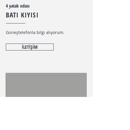
4 yatak odası
BATI KIYISI
Güneş
telefonla bilgi alıyorum.
İLETİŞİM
700-4500
avro/m.