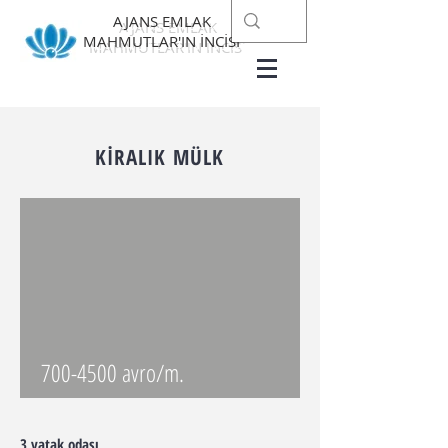
AJANS
EMLAK
MAHMUTLAR'IN İNCİSİ
KİRALIK MÜLK
700-4500
avro/m.
3 yatak odası